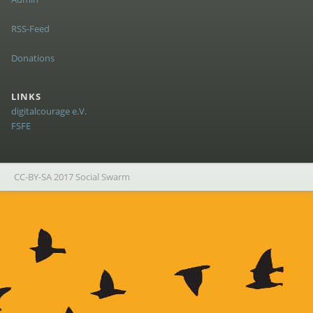
RSS-Feed
Donations
LINKS
digitalcourage e.V.
FSFE
CC-BY-SA 2017 Social Swarm