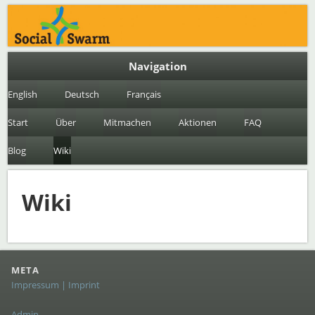
an open think tank on social networking
Social Swarm
Navigation
English
Deutsch
Français
Start
Über
Mitmachen
Aktionen
FAQ
Blog
Wiki
Wiki
META
Impressum | Imprint
Admin